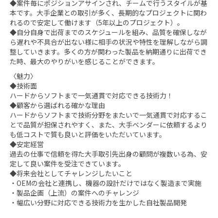
◆案件毎にポジションアサインされ、チームで行うスタイルが基
本です。大手企業との取引が多く、長期的なプロジェクトに関わ
れるので安定して働けます（5年以上のプロジェクト）。
◆自分自身で出荷までのスケジュールを組み、品質を確保しなが
ら遅れや不具合が出ない様に相手の状況や特性を理解しながら調
整していきます。多くの方が関わった製品を納期通りに出荷でき
た時、最大のやりがいを感じることができます。
〈魅力〉
◆技術面
ハードからソフトまで一気通貫で対応できる技術力！
◆顧客から選ばれる確かな理由
ハードからソフトまで技術分野をまたいで一気通貫で対応するこ
とで品質が担保されやすく、また、大手ベンダーに依頼するより
も低コストで質も良いと評価をいただいています。
◆安定経営
過去の仕事で信頼を得た大手取引先出身の顧問が複数いる為、安
定して良い案件を受注できています。
◆将来会社としてチャレンジしたいこと
・OEMの会社と連携し、機器の設計だけではなく製造まで実施
・製品企画（上流）の案件へのチャレンジ
・幅広い分野に対応できる技術力を生かした自社製品開発