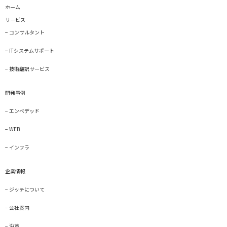
ホーム
サービス
− コンサルタント
− ITシステムサポート
− 技術翻訳サービス
開発事例
− エンベデッド
− WEB
− インフラ
企業情報
− ジッテについて
− 会社案内
− 沿革