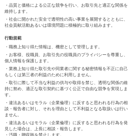
・品質と価格による公正な競争を行い、お取引先と適正な関係を
維持します。
・社会に開かれた安全で透明性の高い事業を展開するとともに、
社会貢献活動あるいは環境問題に積極的に取り組みます。
行動規範
・職務上知り得た情報は、機密として管理します。
・お客様、役職員、お取引先の役職員のプライバシーを尊重し、
個人情報を保護します。
・業務上知り得た取引先や同業者に関する秘密情報を不正に自己
もしくは第三者の利益のために利用しません。
・取引に際して不当な利益の供与や取得を禁じ、透明な関係の維
持に努め、適正な取引契約に基づく公正で自由な競争を実現しま
す。
・違法あるいはモラル（企業倫理）に反すると思われる行為の相
談・報告者に対し、それを理由として不利益となる取扱いは行い
ません。
・違法あるいはモラル（企業倫理）に反すると思われる行為を発
見した場合は、上長に相談・報告します。
・汚職・贈収賄を禁止します。