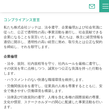
ホーム
コンプライアンス
コンプライアンス宣言
私たち株式会社ジッテは、法令遵守、企業倫理および社会常識に
従った、公正で透明性の高い事業活動を遂行し、社会貢献できる
企業になることを宣言いたします。 私たちは、株主に経営情報を
適切に開示し、透明性の高い経営に努め、取引先とは公正な契約
を締結し、それを順守します。
企業倫理
・法令、規則、社内規程等を守り、社内ルールを厳格に遵守し、
その状況を常に点検しつつ、誠実かつ公正な良識を持った行動を
します。
・ハラスメントのない快適な職場環境を維持します。
・労働関係法令を遵守し、従業員の人格を尊重するとともに、安
全で働きやすい労働環境を構築します。
・法律及び行政規則の遵守、人権を含む各種の国際規範の尊重、
文化や慣習、ステークホルダーの関心に配慮した事業活動を行い
ます。